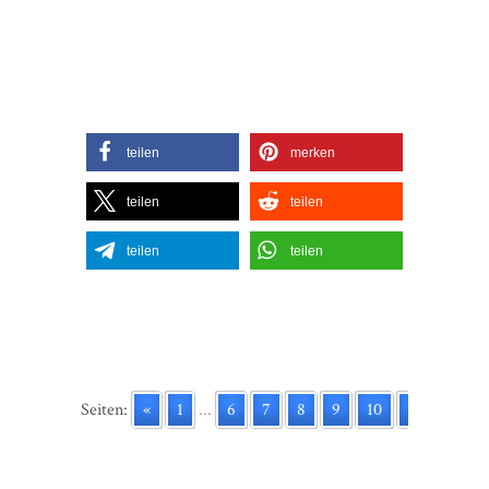
teilen
merken
teilen
teilen
teilen
teilen
Seiten:
«
1
...
6
7
8
9
10
11
12