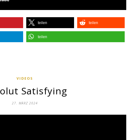
teilen
teilen
teilen
VIDEOS
olut Satisfying
27. MÄRZ 2024