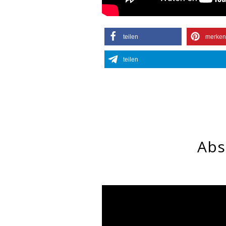
teilen
merken
teilen
Abs