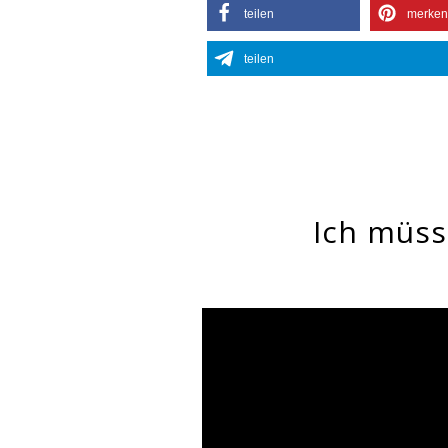
teilen
merken
teilen
Ich müss