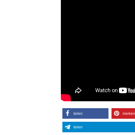
teilen
merken
teilen