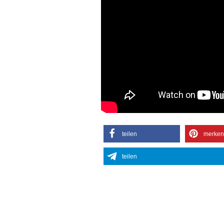
teilen
merken
teilen