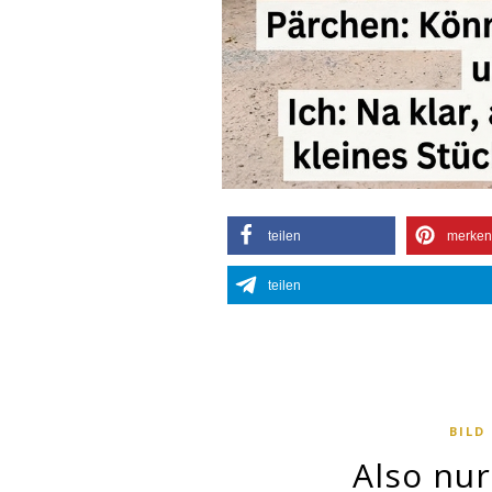
teilen
merken
teilen
BILD
Also nur