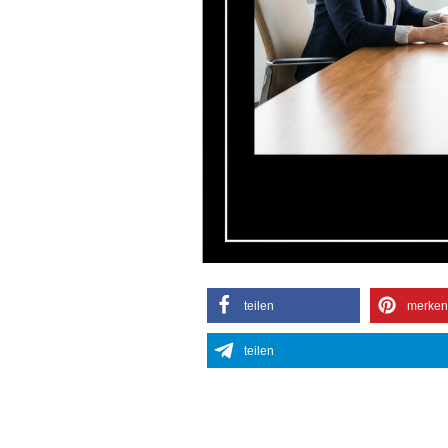
teilen
merken
teilen