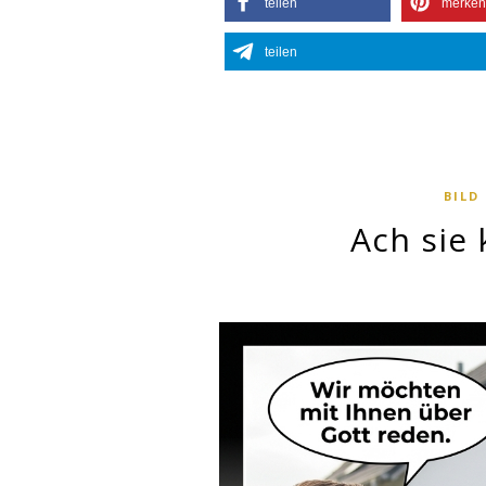
teilen
merken
teilen
BILD
Ach sie