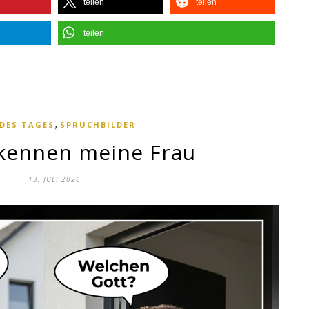
teilen
teilen
teilen
,
 DES TAGES
SPRUCHBILDER
 kennen meine Frau
13. JULI 2026