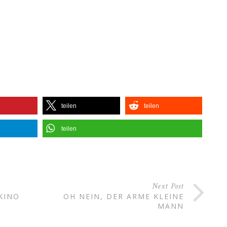
teilen
teilen
teilen
Next Post
KINO
OH NEIN, DER ARME KLEINE
MANN