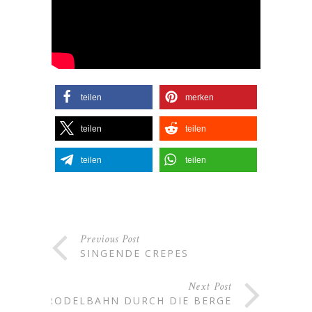
teilen
merken
teilen
teilen
teilen
teilen
Previous Post
SINGENDE CREPES
Next Post
RODELBAHN DURCH DIE BERGE