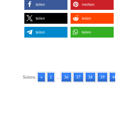
teilen
merken
teilen
teilen
teilen
teilen
Seiten:
«
1
...
36
37
38
39
40
41