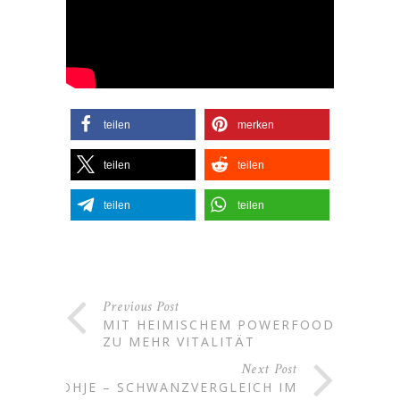
teilen
merken
teilen
teilen
teilen
teilen
Previous Post
MIT HEIMISCHEM POWERFOOD
ZU MEHR VITALITÄT
Next Post
OHJE – SCHWANZVERGLEICH IM