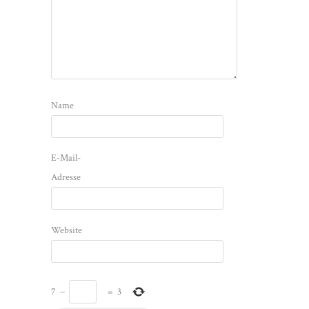
Name
E-Mail-
Adresse
Website
7
−
=
3