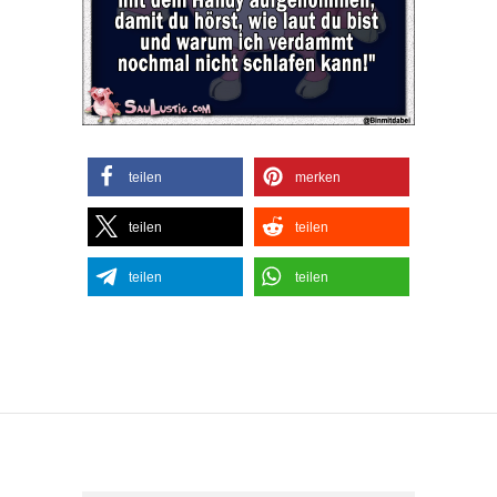
teilen
merken
teilen
teilen
teilen
teilen