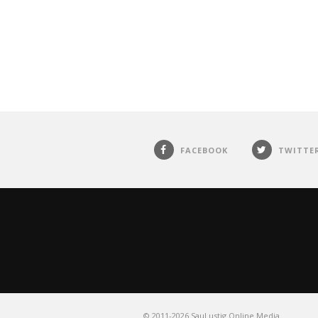
FACEBOOK
TWITTE
©️ 2011-2026 SauLustig Online Media