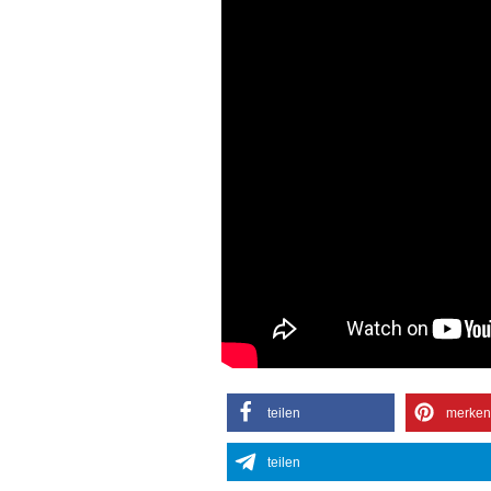
teilen
merken
teilen