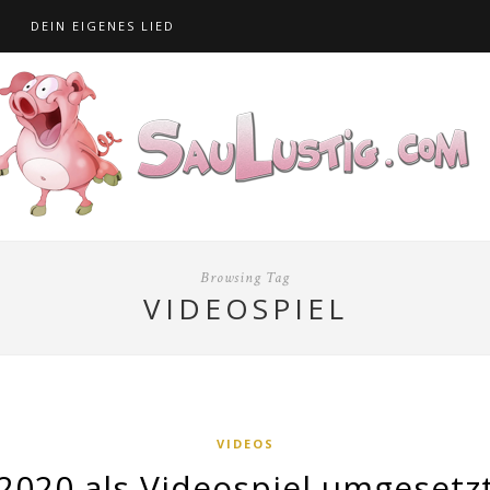
S
DEIN EIGENES LIED
Browsing Tag
VIDEOSPIEL
VIDEOS
2020 als Videospiel umgesetz