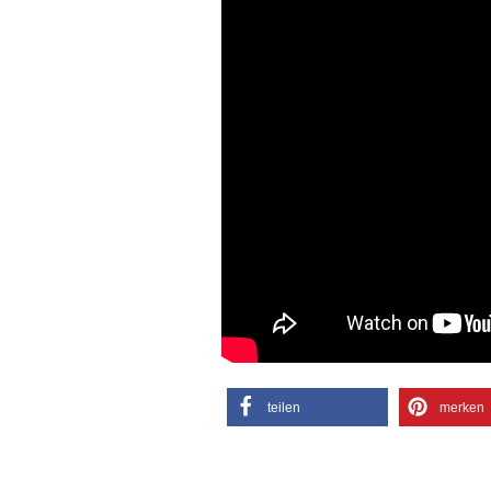
teilen
merken