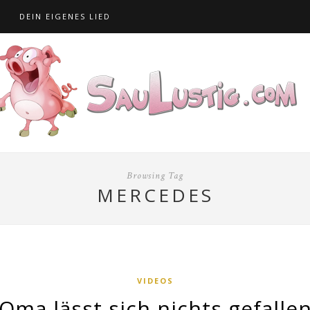
S
DEIN EIGENES LIED
Browsing Tag
MERCEDES
VIDEOS
Oma lässt sich nichts gefalle