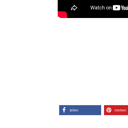
teilen
merken