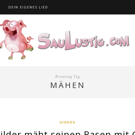
S
DEIN EIGENES LIED
Browsing Tag
MÄHEN
VIDEOS
ilder mäht seinen Rasen mit 