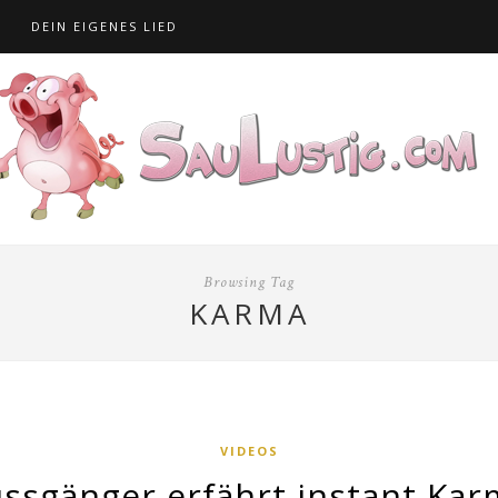
S
DEIN EIGENES LIED
Browsing Tag
KARMA
VIDEOS
ssgänger erfährt instant Kar