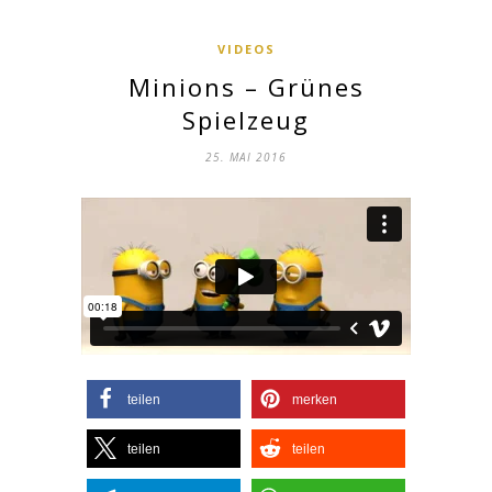
VIDEOS
Minions – Grünes
Spielzeug
25. MAI 2016
teilen
merken
teilen
teilen