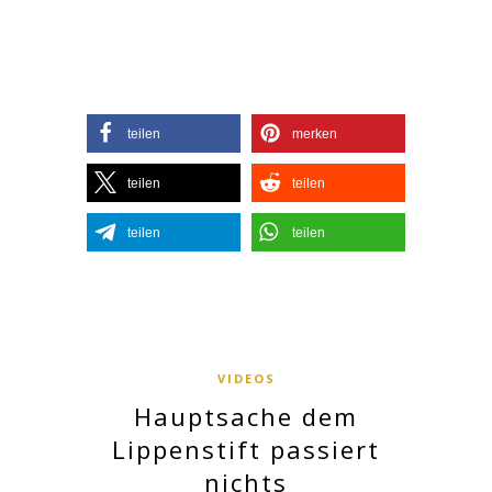
teilen
merken
teilen
teilen
teilen
teilen
VIDEOS
Hauptsache dem
Lippenstift passiert
nichts