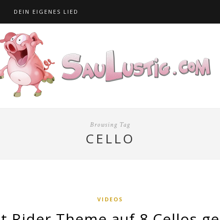
S
DEIN EIGENES LIED
Browsing Tag
CELLO
VIDEOS
t Rider Theme auf 8 Cellos ge