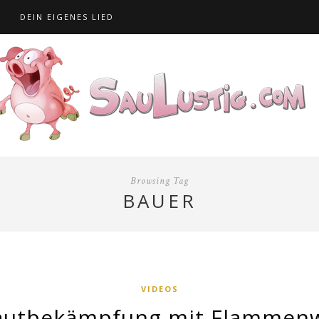
S
DEIN EIGENES LIED
Browsing Tag
BAUER
VIDEOS
autbekämpfung mit Flammenw