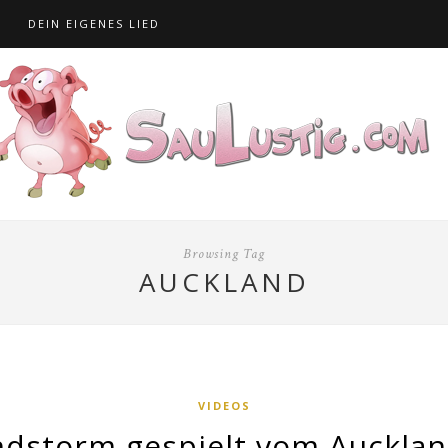
S
DEIN EIGENES LIED
Browsing Tag
AUCKLAND
VIDEOS
ndstorm gespielt vom Auckla