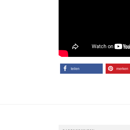
teilen
merken