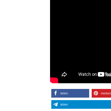
teilen
merken
teilen