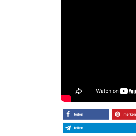
teilen
merken
teilen