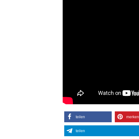
teilen
merken
teilen