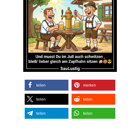
teilen
merken
teilen
teilen
teilen
teilen