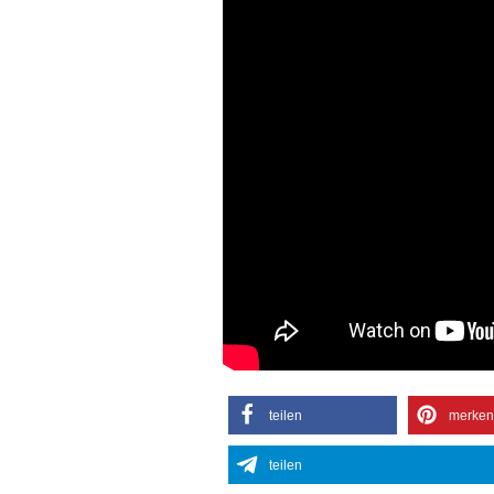
teilen
merken
teilen