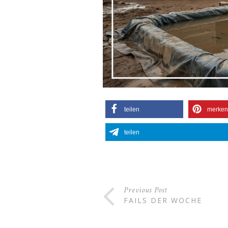
teilen
merken
teilen
Previous Post
FAILS DER WOCHE