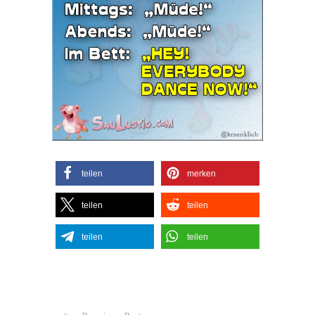
teilen
merken
teilen
teilen
teilen
teilen