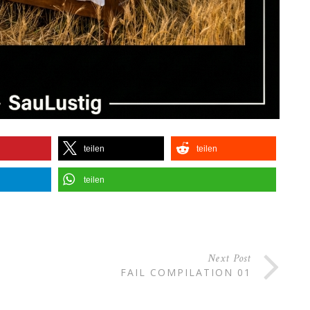
teilen
teilen
teilen
Next Post
FAIL COMPILATION 01