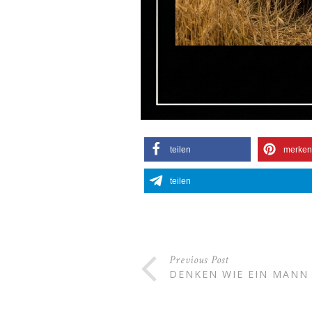
teilen
merken
teilen
Previous Post
DENKEN WIE EIN MANN