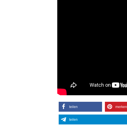
teilen
merken
teilen