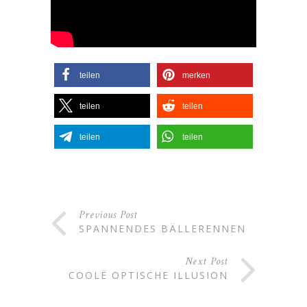
teilen
merken
teilen
teilen
teilen
teilen
Previous Post
SPANNENDES BÄLLERENNEN
Next Post
COOLE OPTISCHE ILLUSION