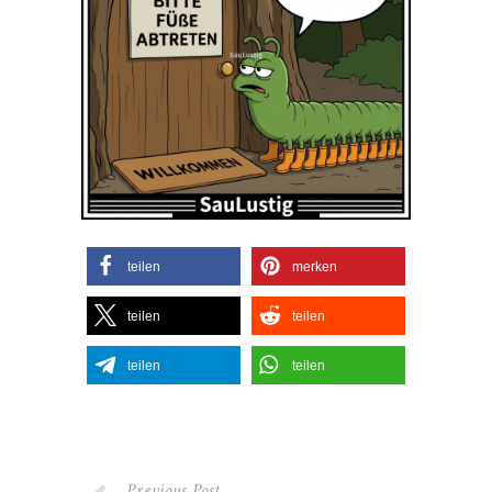
teilen
merken
teilen
teilen
teilen
teilen
Previous Post