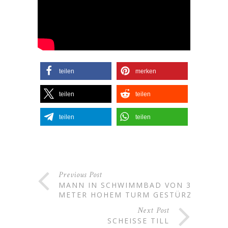
teilen
merken
teilen
teilen
teilen
teilen
Previous Post
MANN IN SCHWIMMBAD VON 3
METER HOHEM TURM GESTÜRZT
Next Post
SCHEISSE TILL