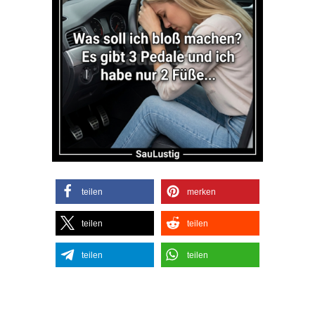
teilen
merken
teilen
teilen
teilen
teilen